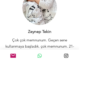
Zeynep Tekin
Çok çok memnunum. Geçen sene
kullanmaya başladık. çok memnunum. 21-
22 derece evimiz, terletmiyor. 2 beden
büyük aldım 2 sene giyer.
SIKÇA SORULAN SORULAR
TOG ne demek?
TOG derecelendirmeleri, çocukların uyku sırasında
aşırı ısınmasını önlemek için vardır. Ani Bebek
Ölümü Sendromu (SIDS) riskini azaltmak için
kullanılan bir derecelendirmedir.