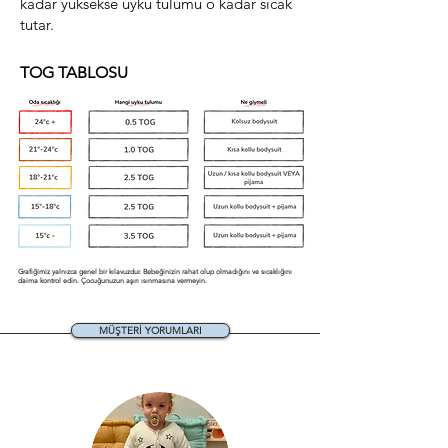
kadar yüksekse uyku tulumu o kadar sıcak
tutar.
TOG TABLOSU
Grafiğimiz yalnızca genel bir kılavuzdur. Bebeğinizin rahat olup olmadığını ve sıcaklığını
daima kontrol edin. Çocuğunuzun aşırı ısınmasına vermeyin.
MÜŞTERİ YORUMLARI