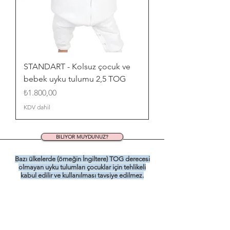
STANDART - Kolsuz çocuk ve
bebek uyku tulumu 2,5 TOG
Fiyat
₺1.800,00
KDV dahil
BILIYOR MUYDUNUZ?
Bazı ülkelerde (örneğin İngiltere) TOG derecesi
olmayan uyku tulumları çocuklar için tehlikeli
kabul edilir ve kullanılması tavsiye edilmez.