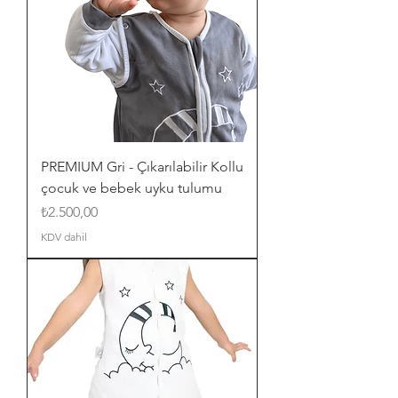
PREMIUM Gri - Çıkarılabilir Kollu
çocuk ve bebek uyku tulumu
Fiyat
₺2.500,00
KDV dahil