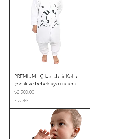
PREMIUM - Çıkarılabilir Kollu
çocuk ve bebek uyku tulumu
Fiyat
₺2.500,00
KDV dahil