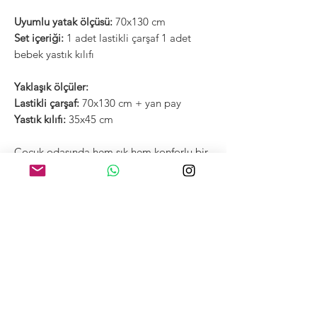
Uyumlu yatak ölçüsü:
70x130 cm
Set içeriği:
1 adet lastikli çarşaf 1 adet
bebek yastık kılıfı
Yaklaşık ölçüler:
Lastikli çarşaf:
70x130 cm + yan pay
Yastık kılıfı:
35x45 cm
Çocuk odasında hem şık hem konforlu bir
kullanım sunar. Mevcut koruyucu
setlerimizle kombinlenerek kusursuz
görünüm sağlar.
Parmaklık koruyucu ve üst koruyucularımız
ile birebir uyum sağlayarak bebeğinizin
yatağında bütünsel bir görünüm oluşturur.
Not: Renk tonları ekran ayarlarına göre
küçük farklılıklar gösterebilir.