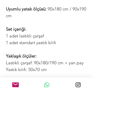
Uyumlu yatak ölçüsü:
90x180 cm / 90x190
cm
Set içeriği:
1 adet lastikli çarşaf
1 adet standart yastık kılıfı
Yaklaşık ölçüler:
Lastikli çarşaf: 90x180/190 cm + yan pay
Yastık kılıfı: 50x70 cm
Çocuk odasında hem şık hem konforlu bir
kullanım sunar. Mevcut koruyucu
setlerimizle kombinlenerek kusursuz
görünüm sağlar.
Parmaklık koruyucu ve üst koruyucularımız
ile birebir uyum sağlayarak bebeğinizin
yatağında bütünsel bir görünüm oluşturur.