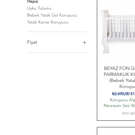
Hepsi
Uyku Tulumu
Bebek Yatak Üst Koruyucu
Yatak Kenar Koruyucu
Fiyat
₺630
₺2.500
BEYAZ FON GRİ
PARMAKLIK 
(Bebek Yata
Koruyu
Normal Fiya
İn
₺2.690,00
₺1
Koruyucu Alış
Nevresim Seti %5
KDV dah