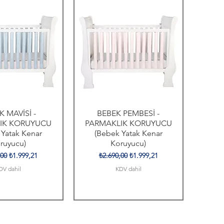
K MAVİSİ -
BEBEK PEMBESİ -
IK KORUYUCU
PARMAKLIK KORUYUCU
 Yatak Kenar
(Bebek Yatak Kenar
ruyucu)
Koruyucu)
 Fiyat
İndirimli Fiyat
Normal Fiyat
İndirimli Fiyat
,00
₺1.999,21
₺2.690,00
₺1.999,21
DV dahil
KDV dahil