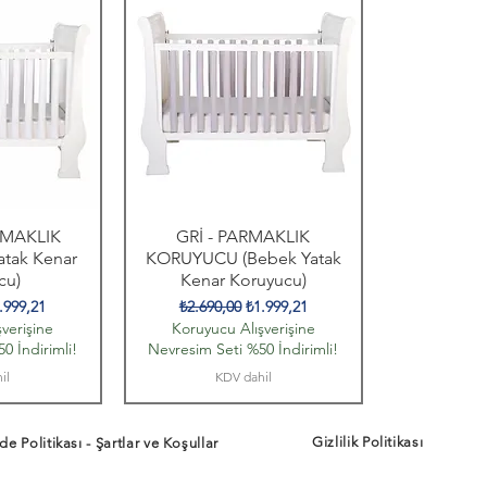
RMAKLIK
GRİ - PARMAKLIK
tak Kenar
KORUYUCU (Bebek Yatak
cu)
Kenar Koruyucu)
t
dirimli Fiyat
Normal Fiyat
İndirimli Fiyat
.999,21
₺2.690,00
₺1.999,21
verişine
Koruyucu Alışverişine
0 İndirimli!
Nevresim Seti %50 İndirimli!
il
KDV dahil
Gizlilik Politikası
de Politikası - Şartlar ve Koşullar