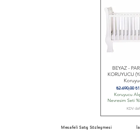
BEYAZ - PA
KORUYUCU (Ya
Koruyu
Normal Fiya
İn
₺2.690,00
₺1
Koruyucu Alış
Nevresim Seti %5
KDV dah
Mesafeli Satış Sözleşmesi
İa