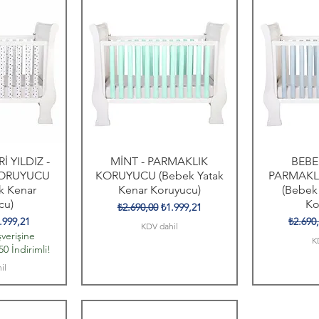
 YILDIZ -
MİNT - PARMAKLIK
BEBE
KORUYUCU
KORUYUCU (Bebek Yatak
PARMAKL
k Kenar
Kenar Koruyucu)
(Bebek
cu)
Ko
Normal Fiyat
İndirimli Fiyat
₺2.690,00
₺1.999,21
t
dirimli Fiyat
Normal
.999,21
₺2.690
KDV dahil
verişine
K
0 İndirimli!
il